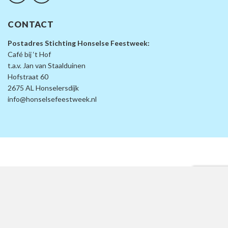
CONTACT
Postadres Stichting Honselse Feestweek:
Café bij ‘t Hof
t.a.v. Jan van Staalduinen
Hofstraat 60
2675 AL Honselersdijk
info@honselsefeestweek.nl
© 2026 Honselse Feestweek | Ontwerp door
Imade
en
DataClicks
Sitemap