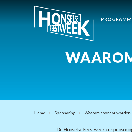
Ga direct naar
de inhoud
.
PROGRAMM
WAAROM
Home
Sponsoring
Waarom sponsor worden
De Honselse Feestweek en sponsoring z