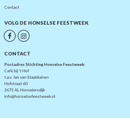
Contact
VOLG DE HONSELSE FEESTWEEK
CONTACT
Postadres Stichting Honselse Feestweek:
Café bij ‘t Hof
t.a.v. Jan van Staalduinen
Hofstraat 60
2675 AL Honselersdijk
info@honselsefeestweek.nl