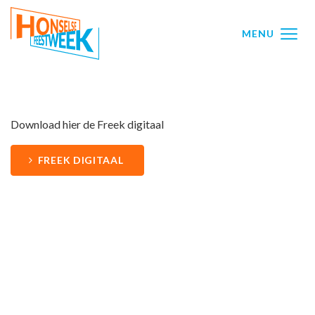
Ga direct naar
de inhoud
.
MENU
Download hier de Freek digitaal
FREEK DIGITAAL